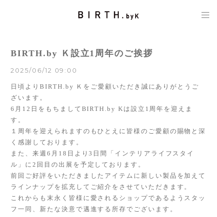
BIRTH.by Ｋ設立1周年のご挨拶
2025/06/12 09:00
日頃より
BIRTH.by
Ｋをご愛顧いただき誠にありがとうご
ざいます。
6
月
12
日をもちまして
BIRTH.by K
は設立
1
周年を迎えま
す。
１周年を迎えられますのもひとえに皆様のご愛顧の賜物と深
く感謝しております。
また、来週
6
月
18
日より
3
日間「インテリアライフスタイ
ル」に
2
回目の出展を予定しております。
前回ご好評をいただきましたアイテムに新しい製品を加えて
ラインナップを拡充してご紹介をさせていただきます。
これからも末永く皆様に愛されるショップであるようスタッ
フ一同、新たな決意で邁進する所存でございます。