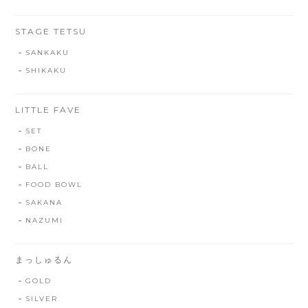
STAGE TETSU
SANKAKU
SHIKAKU
LITTLE FAVE
SET
BONE
BALL
FOOD BOWL
SAKANA
NAZUMI
まっしゅるん
GOLD
SILVER