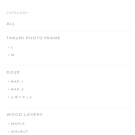
CATEGORY
ALL
TAKUMI PHOTO FRAME
L
M
DOZE
NAP_1
NAP_2
レザーマット
WOOD LOVERS
MAPLE
WALNUT