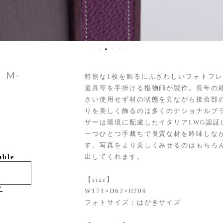
 M-
特別な1枚を飾るにふさわしいフォトフ
道具等を手掛ける指物師が製作。長年の
さい使用せず材の状態を見ながら接合部
りを美しく飾るのは多くのナショナルブ
ザーは環境に配慮したイタリアLWG認証
一つひとつ手裁ちで良質な材を吟味しな
す。写真をより美しくみせるのはもちろ
出してくれます。
able
【size】
け
W171×D62×H209
フォトサイズ：はがきサイズ