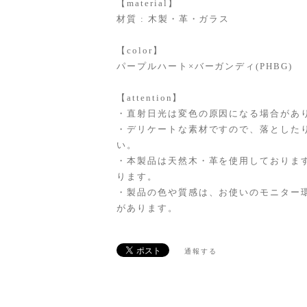
【material】
材質 : 木製・革・ガラス
【color】
パープルハート×バーガンディ(PHBG)
【attention】
・直射日光は変色の原因になる場合があ
・デリケートな素材ですので、落とした
い。
・本製品は天然木・革を使用しておりま
ります。
・製品の色や質感は、お使いのモニター
があります。
通報する