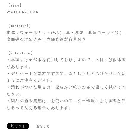
【size】
W41×D62×H86
【material】
本体：ウォールナット(WN)｜耳・尻尾：真鍮ゴールド(G)｜
底部磁石埋め込み｜内部真鍮製容器付き
【attention】
・本製品は天然木を使用しておりますので、木目には個体差
があります。
・デリケートな素材ですので、落としたりぶつけたりしない
ようにご注意ください。
・汚れがついた場合は、柔らかい乾いた布で優しく拭いてく
ださい。
・製品の色や質感は、お使いのモニター環境により実際と異
なるって見える場合があります。
通報する