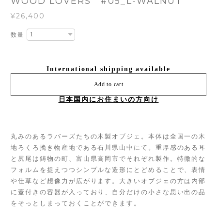
WOOD LOVERS #05_L-WALNUT
¥26,400
数量
International shipping available
Add to cart
日本国内にお住まいの方向け
丸みのあるラバーズたちの木製オブジェ。本体は全国一の木
地ろくろ挽き物産地である石川県山中にて。重厚感のある耳
と尻尾は鋳物の町、富山県高岡市でそれぞれ製作。特徴的な
フォルムを捉えつつシンプルな造形にとどめることで、表情
や仕草など想像力が広がります。大きいオブジェの方は内部
に蓋付きの容器が入っており、自分だけの小さな思い出の品
をそっとしまっておくことができます。