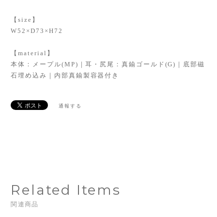
【size】
W52×D73×H72
【material】
本体：メープル(MP)｜耳・尻尾：真鍮ゴールド(G)｜底部磁
石埋め込み｜内部真鍮製容器付き
通報する
Related Items
関連商品