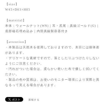
【size】
W45×D63×H85
【material】
本体：ウォールナット(WN)｜耳・尻尾：真鍮ゴールド(G)｜
底部磁石埋め込み｜内部真鍮製容器付き
【attention】
・本製品は天然木を使用しておりますので、木目には個体差
があります。
・デリケートな素材ですので、落としたりぶつけたりしない
ようにご注意ください。
・汚れがついた場合は、柔らかい乾いた布で優しく拭いてく
ださい。
・製品の色や質感は、お使いのモニター環境により実際と異
なるって見える場合があります。
通報する