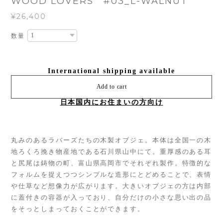
WOOD LOVERS #03_L-WALNUT
¥26,400
数量
International shipping available
Add to cart
日本国内にお住まいの方向け
丸みのあるラバーズたちの木製オブジェ。本体は全国一の木
地ろくろ挽き物産地である石川県山中にて。重厚感のある耳
と尻尾は鋳物の町、富山県高岡市でそれぞれ製作。特徴的な
フォルムを捉えつつシンプルな造形にとどめることで、表情
や仕草など想像力が広がります。大きいオブジェの方は内部
に蓋付きの容器が入っており、自分だけの小さな思い出の品
をそっとしまっておくことができます。