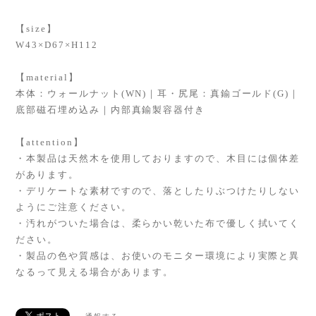
【size】
W43×D67×H112
【material】
本体：ウォールナット(WN)｜耳・尻尾：真鍮ゴールド(G)｜
底部磁石埋め込み｜内部真鍮製容器付き
【attention】
・本製品は天然木を使用しておりますので、木目には個体差
があります。
・デリケートな素材ですので、落としたりぶつけたりしない
ようにご注意ください。
・汚れがついた場合は、柔らかい乾いた布で優しく拭いてく
ださい。
・製品の色や質感は、お使いのモニター環境により実際と異
なるって見える場合があります。