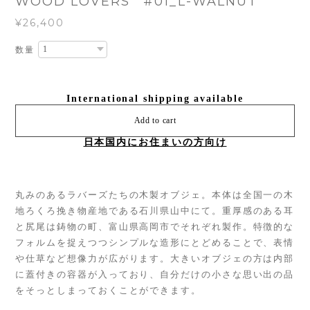
WOOD LOVERS #01_L-WALNUT
¥26,400
数量
International shipping available
Add to cart
日本国内にお住まいの方向け
丸みのあるラバーズたちの木製オブジェ。本体は全国一の木
地ろくろ挽き物産地である石川県山中にて。重厚感のある耳
と尻尾は鋳物の町、富山県高岡市でそれぞれ製作。特徴的な
フォルムを捉えつつシンプルな造形にとどめることで、表情
や仕草など想像力が広がります。大きいオブジェの方は内部
に蓋付きの容器が入っており、自分だけの小さな思い出の品
をそっとしまっておくことができます。