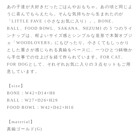
あの子達が大好きだったごはんやおもちゃ。あの頃と同じよ
うに喜んでもらえたら。そんな気持ちから生まれたのが
「LITTLE FAVE（小さなお気に入り）」。BONE、
BALL、FOOD BOWL、SAKANA、NEZUMI の 5 つのライ
ンナップは、程よいサイズ感とシンプルな造形で木製オブジ
ェ「WOODLOVERS」にもぴったり。小さくてもしっかり
とした重さが感じられる真鍮をベースに、一つひとつ鋳物か
ら手仕事での仕上げを経て作られています。FOR CAT、
FOR DOGとして、それぞれお気に入りの３点セットもご用
意しています。
【size】
BONE：W42×D14×H6
BALL：W27×D26×H29
FOOD BOWL：W42×D42×H16
【material】
真鍮ゴールド(G)