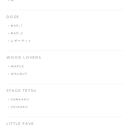
M
DOZE
NAP_1
NAP_2
レザーマット
WOOD LOVERS
MAPLE
WALNUT
STAGE TETSU
SANKAKU
SHIKAKU
LITTLE FAVE