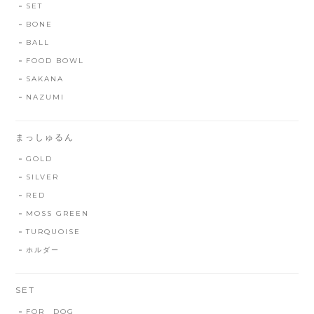
SET
BONE
BALL
FOOD BOWL
SAKANA
NAZUMI
まっしゅるん
GOLD
SILVER
RED
MOSS GREEN
TURQUOISE
ホルダー
SET
FOR DOG